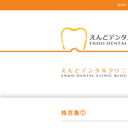
岐阜市
格言集①