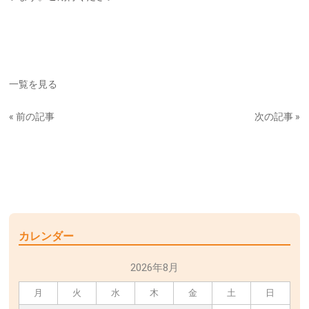
一覧を見る
« 前の記事
次の記事 »
カレンダー
2026年8月
月
火
水
木
金
土
日