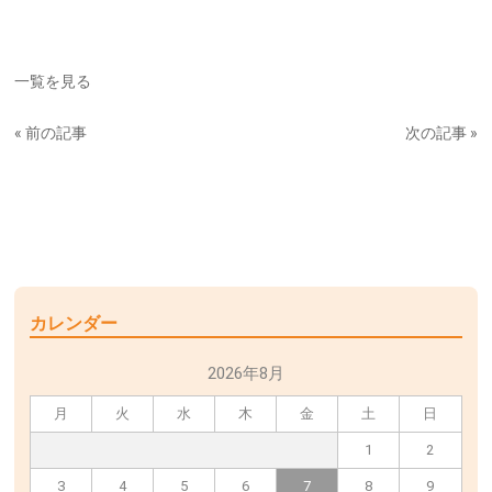
一覧を見る
« 前の記事
次の記事 »
カレンダー
2026年8月
月
火
水
木
金
土
日
1
2
3
4
5
6
7
8
9